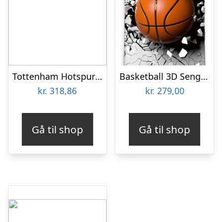
Tottenham Hotspur FC Single Duvet Set PL (på lager)-one-size
Basketball 3D Sengetøj – 100 procent bomuld
kr.
318,86
kr.
279,00
Gå til shop
Gå til shop