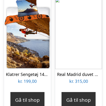
Klatrer Sengetøj 140×200 cm – 100 procent bomuld
Real Madrid duvet set – RM logo – black-one-size
kr.
199,00
kr.
315,00
Gå til shop
Gå til shop