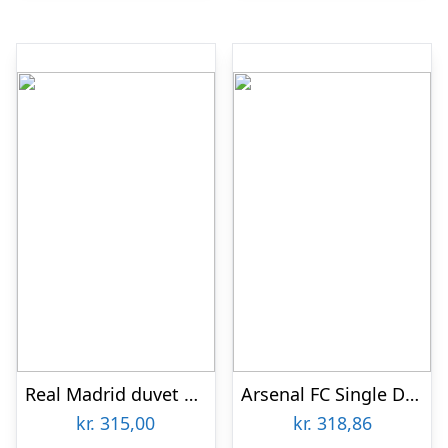
Real Madrid duvet set – RM logo – blue-gold-one-size
Arsenal FC Single Duvet Set PL (på lager)-one-size
kr.
315,00
kr.
318,86