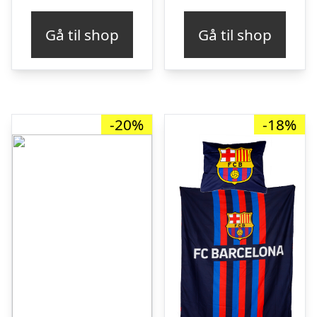
pris
pris
pris
pris
Gå til shop
Gå til shop
var:
er:
var:
er:
kr. 400,00.
kr. 307,05.
kr. 349,00.
kr. 
-20%
-18%