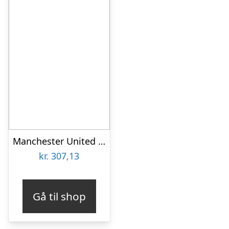
Manchester United FC Single Duvet Set core (In Stock)-one-size
kr.
307,13
Gå til shop