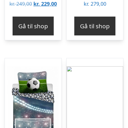
Den
Den
kr.
249,00
kr.
229,00
kr.
279,00
oprindelige
aktuelle
pris
pris
Gå til shop
Gå til shop
var:
er:
kr. 249,00.
kr. 229,00.