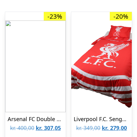
-23%
-20%
Arsenal FC Double Duvet Set ES (på lager)-one-size
Liverpool F.C. Sengetøj – 150 x 210 cm
Den
Den
Den
De
kr.
400,00
kr.
307,05
kr.
349,00
kr.
279,00
oprindelige
aktuelle
oprindelige
aktu