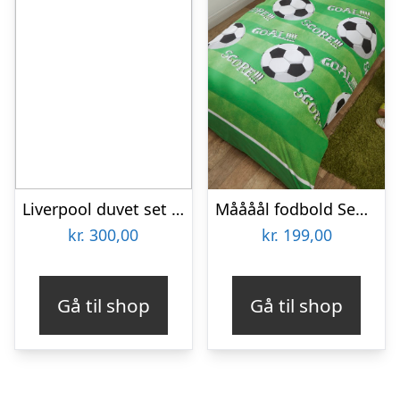
Liverpool duvet set – pulse-one-size
Måååål fodbold Sengetøj
kr.
300,00
kr.
199,00
Gå til shop
Gå til shop