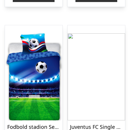
Fodbold stadion Sengetøj 140×200 cm – 100 procent bomuld
Juventus FC Single Duvet Set-one-size