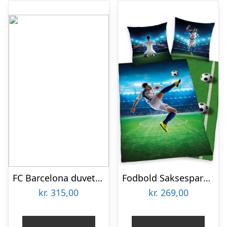
FC Barcelona duvet set – logo – blue – 70x90cm-one-size
Fodbold Saksespark Sengetøj – 100 Procent Bomuld
kr.
315,00
kr.
269,00