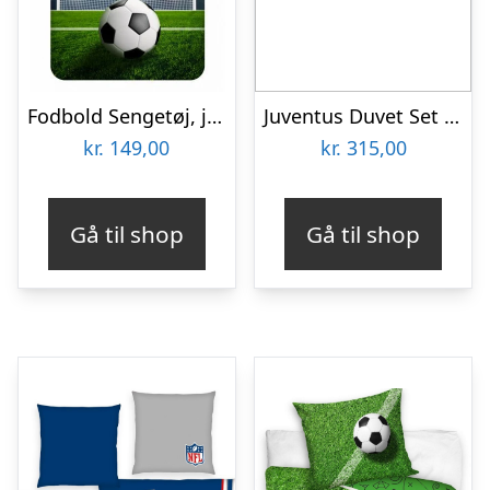
Fodbold Sengetøj, junior – 100×135 cm.
Juventus Duvet Set – black white – JJ-one-size
kr.
149,00
kr.
315,00
Gå til shop
Gå til shop