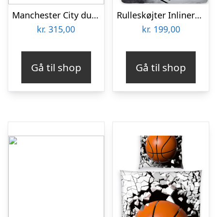
Manchester City duvet set – pulse-one-size
Rulleskøjter Inliners Sengetøj 140×200 cm – 100 procent bomuld
kr.
315,00
kr.
199,00
Gå til shop
Gå til shop