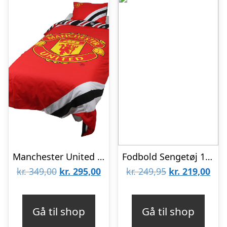
Manchester United F.C. Sengetøj – 150 x 210 cm
Fodbold Sengetøj 140×200 cm
Den
Den
Den
De
kr.
349,00
kr.
295,00
kr.
249,95
kr.
219,00
oprindelige
aktuelle
oprindelige
aktu
pris
pris
pris
pris
Gå til shop
Gå til shop
var:
er:
var:
er: