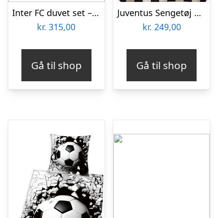
Inter FC duvet set – blue/black-one-size
Juventus Sengetøj 140×200 cm – 100 procent bomuld
kr.
315,00
kr.
249,00
Gå til shop
Gå til shop