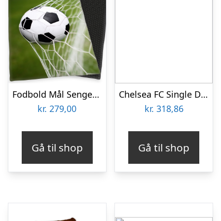
Fodbold Mål Sengetøj – 100 Procent Bomuld
Chelsea FC Single Duvet Set PL (på lager)-one-size
kr.
279,00
kr.
318,86
Gå til shop
Gå til shop