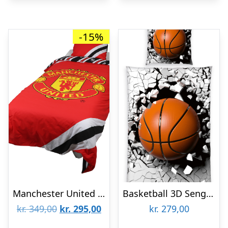
-15%
Manchester United F.C. Sengetøj – 150 x 210 cm
Basketball 3D Sengetøj – 100 procent bomuld
Den
Den
kr.
349,00
kr.
295,00
kr.
279,00
oprindelige
aktuelle