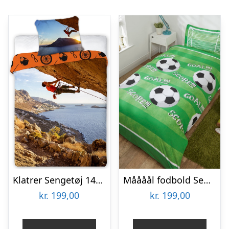
Klatrer Sengetøj 140×200 cm – 100 procent bomuld
Måååål fodbold Sengetøj
kr.
199,00
kr.
199,00